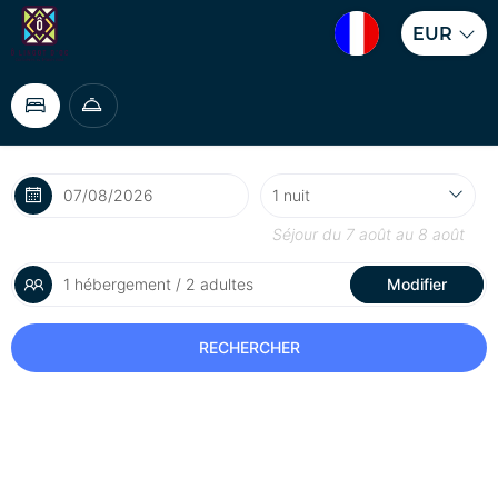
EUR
Séjour du
7 août
au
8 août
1 hébergement / 2 adultes
Modifier