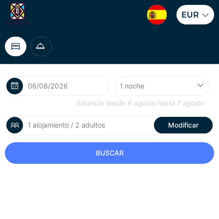
EUR
Estancia desde
6 agosto
hasta
7 agosto
1 alojamiento / 2 adultos
Modificar